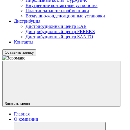
Пиролизные котлы "Буржуй-К"
Внутренние контактные устройства
Пластинчатые теплообменники
Воздушно-конденсационные установки
Дистрибуция
Дистрибуционный центр
EAE
Дистрибуционный центр
FEREKS
Дистрибуционный центр
SANTO
Контакты
Оставить заявку
Закрыть меню
Главная
О компании