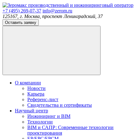
производственный и инжиниринговый оператор
+7 (495) 269-07-37
info@zerom.ru
125167, г. Москва, проспект Ленинградский, 37
Оставить заявку
О компании
Новости
Карьера
Референс-лист
Свидетельства и сертификаты
Научный центр
Инжиниринг и BIM
Технологии
BIM и САПР: Современные технологии
проектирования
EP/EPC/EPCM