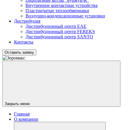
Пиролизные котлы "Буржуй-К"
Внутренние контактные устройства
Пластинчатые теплообменники
Воздушно-конденсационные установки
Дистрибуция
Дистрибуционный центр
EAE
Дистрибуционный центр
FEREKS
Дистрибуционный центр
SANTO
Контакты
Оставить заявку
Закрыть меню
Главная
О компании