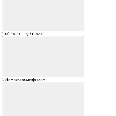
1 объект
завод Этилен
1
Нижнекамскнефтехим