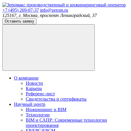
производственный и инжиниринговый оператор
+7 (495) 269-07-37
info@zerom.ru
125167, г. Москва, проспект Ленинградский, 37
Оставить заявку
О компании
Новости
Карьера
Референс-лист
Свидетельства и сертификаты
Научный центр
Инжиниринг и BIM
Технологии
BIM и САПР: Современные технологии
проектирования
EP/EPC/EPCM