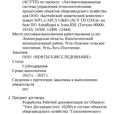
(АСУТП) по проекту: «Автоматизированная
система управления технологическими
процессами объектов общезаводского хозяйства
для ООО «Балтийский химический комплекс»
(пакет WP1.2-APCS U&IO (АСУ ТП ОЗХ))» на
базе ПО AstraRegul и Astra.IDE (Титулы 00000,
16310, 16500, 12490, 12444)
Место поставки/выполнения работ/оказания услуг
Ленинградская область, Кингисеппский
муниципальный район, Усть-Лужское сельское
поселение, Усть-Луга Поселение.
Заказчик
ООО «НЕФТЬГАЗИССЛЕДОВАНИЕ»
Статус
Субподрядчик
Сроки выполнения
2023 г. - 2025 г.
Сведения о претензиях заказчика к выполнению
обязательств
нет
Предмет договора
Разработка Рабочей документации по Объекту:
"Узел Дегазации (тит. 16290) в составе объектов
общезаводского хозяйства "Газохимического