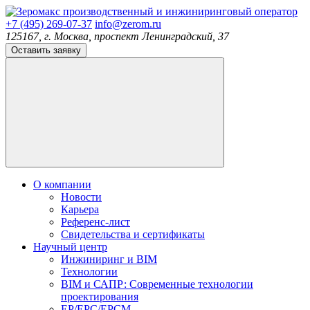
производственный и инжиниринговый оператор
+7 (495) 269-07-37
info@zerom.ru
125167, г. Москва, проспект Ленинградский, 37
Оставить заявку
О компании
Новости
Карьера
Референс-лист
Свидетельства и сертификаты
Научный центр
Инжиниринг и BIM
Технологии
BIM и САПР: Современные технологии
проектирования
EP/EPC/EPCM