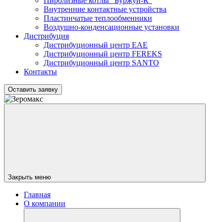
Пиролизные котлы "Буржуй-К"
Внутренние контактные устройства
Пластинчатые теплообменники
Воздушно-конденсационные установки
Дистрибуция
Дистрибуционный центр
EAE
Дистрибуционный центр
FEREKS
Дистрибуционный центр
SANTO
Контакты
Оставить заявку
Закрыть меню
Главная
О компании