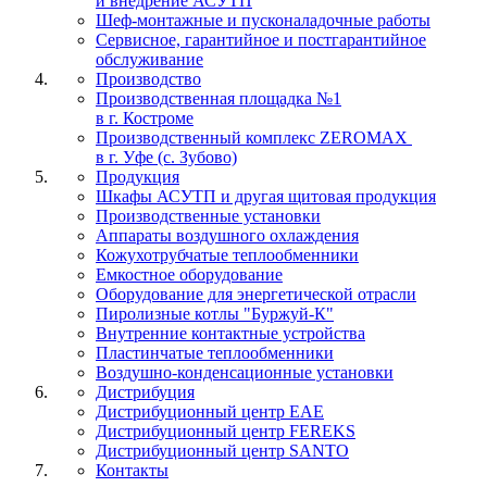
и внедрение АСУТП
Шеф-монтажные и пусконаладочные работы
Сервисное, гарантийное и постгарантийное
обслуживание
Производство
Производственная площадка №1
в г. Костроме
Производственный комплекс ZEROMAX
в г. Уфе (с. Зубово)
Продукция
Шкафы АСУТП и другая щитовая продукция
Производственные установки
Аппараты воздушного охлаждения
Кожухотрубчатые теплообменники
Емкостное оборудование
Оборудование для энергетической отрасли
Пиролизные котлы "Буржуй-К"
Внутренние контактные устройства
Пластинчатые теплообменники
Воздушно-конденсационные установки
Дистрибуция
Дистрибуционный центр
EAE
Дистрибуционный центр
FEREKS
Дистрибуционный центр
SANTO
Контакты