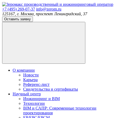
производственный и инжиниринговый оператор
+7 (495) 269-07-37
info@zerom.ru
125167, г. Москва, проспект Ленинградский, 37
Оставить заявку
О компании
Новости
Карьера
Референс-лист
Свидетельства и сертификаты
Научный центр
Инжиниринг и BIM
Технологии
BIM и САПР: Современные технологии
проектирования
EP/EPC/EPCM