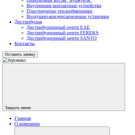
Пиролизные котлы "Буржуй-К"
Внутренние контактные устройства
Пластинчатые теплообменники
Воздушно-конденсационные установки
Дистрибуция
Дистрибуционный центр
EAE
Дистрибуционный центр
FEREKS
Дистрибуционный центр
SANTO
Контакты
Оставить заявку
Закрыть меню
Главная
О компании