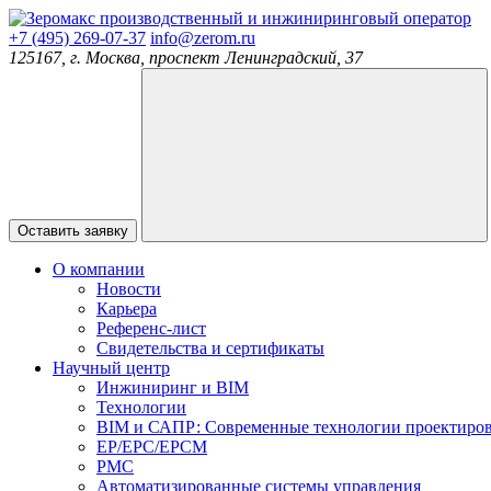
производственный и инжиниринговый оператор
+7 (495) 269-07-37
info@zerom.ru
125167, г. Москва, проспект Ленинградский, 37
Оставить заявку
О компании
Новости
Карьера
Референс-лист
Свидетельства и сертификаты
Научный центр
Инжиниринг и BIM
Технологии
BIM и САПР: Современные технологии проектиро
EP/EPC/EPCM
PMC
Автоматизированные системы управления