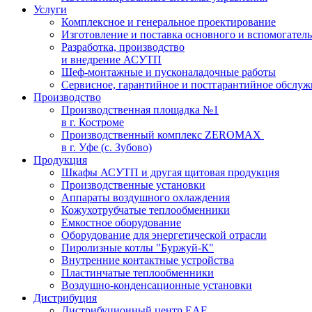
Услуги
Комплексное и генеральное проектирование
Изготовление и поставка основного и вспомогател
Разработка, производство
и внедрение АСУТП
Шеф-монтажные и пусконаладочные работы
Сервисное, гарантийное и постгарантийное обслу
Производство
Производственная площадка №1
в г. Костроме
Производственный комплекс ZEROMAX
в г. Уфе (с. Зубово)
Продукция
Шкафы АСУТП и другая щитовая продукция
Производственные установки
Аппараты воздушного охлаждения
Кожухотрубчатые теплообменники
Емкостное оборудование
Оборудование для энергетической отрасли
Пиролизные котлы "Буржуй-К"
Внутренние контактные устройства
Пластинчатые теплообменники
Воздушно-конденсационные установки
Дистрибуция
Дистрибуционный центр
EAE