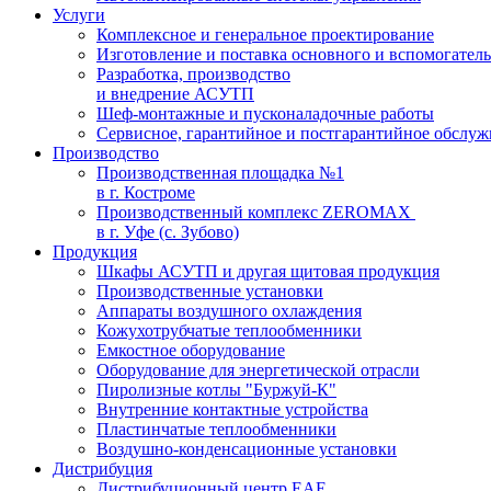
Услуги
Комплексное и генеральное проектирование
Изготовление и поставка основного и вспомогател
Разработка, производство
и внедрение АСУТП
Шеф-монтажные и пусконаладочные работы
Сервисное, гарантийное и постгарантийное обслу
Производство
Производственная площадка №1
в г. Костроме
Производственный комплекс ZEROMAX
в г. Уфе (с. Зубово)
Продукция
Шкафы АСУТП и другая щитовая продукция
Производственные установки
Аппараты воздушного охлаждения
Кожухотрубчатые теплообменники
Емкостное оборудование
Оборудование для энергетической отрасли
Пиролизные котлы "Буржуй-К"
Внутренние контактные устройства
Пластинчатые теплообменники
Воздушно-конденсационные установки
Дистрибуция
Дистрибуционный центр
EAE