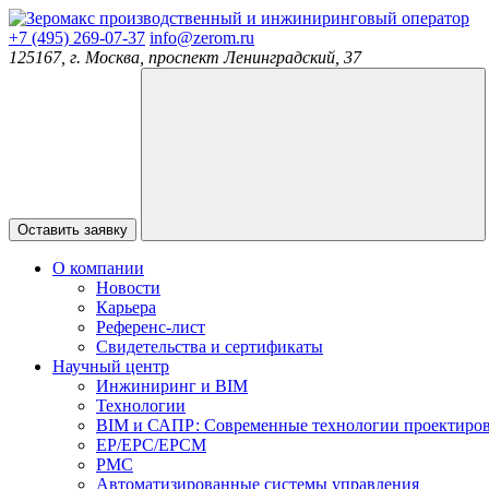
производственный и инжиниринговый оператор
+7 (495) 269-07-37
info@zerom.ru
125167, г. Москва, проспект Ленинградский, 37
Оставить заявку
О компании
Новости
Карьера
Референс-лист
Свидетельства и сертификаты
Научный центр
Инжиниринг и BIM
Технологии
BIM и САПР: Современные технологии проектиро
EP/EPC/EPCM
PMC
Автоматизированные системы управления