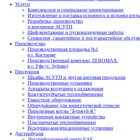
Услуги
Комплексное и генеральное проектирование
Изготовление и поставка основного и вспомогател
Разработка, производство
и внедрение АСУТП
Шеф-монтажные и пусконаладочные работы
Сервисное, гарантийное и постгарантийное обслу
Производство
Производственная площадка №1
в г. Костроме
Производственный комплекс ZEROMAX
в г. Уфе (с. Зубово)
Продукция
Шкафы АСУТП и другая щитовая продукция
Производственные установки
Аппараты воздушного охлаждения
Кожухотрубчатые теплообменники
Емкостное оборудование
Оборудование для энергетической отрасли
Пиролизные котлы "Буржуй-К"
Внутренние контактные устройства
Пластинчатые теплообменники
Воздушно-конденсационные установки
Дистрибуция
Дистрибуционный центр
EAE