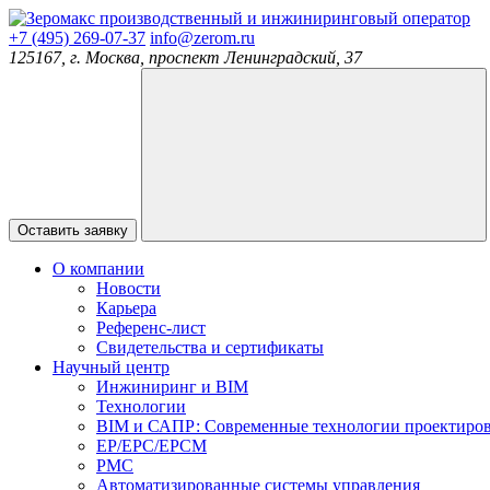
производственный и инжиниринговый оператор
+7 (495) 269-07-37
info@zerom.ru
125167, г. Москва, проспект Ленинградский, 37
Оставить заявку
О компании
Новости
Карьера
Референс-лист
Свидетельства и сертификаты
Научный центр
Инжиниринг и BIM
Технологии
BIM и САПР: Современные технологии проектиро
EP/EPC/EPCM
PMC
Автоматизированные системы управления