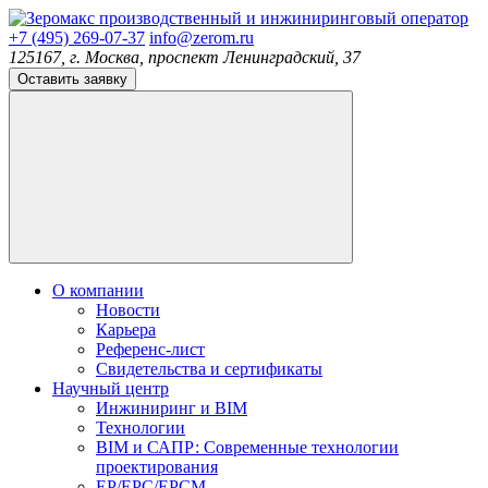
производственный и инжиниринговый оператор
+7 (495) 269-07-37
info@zerom.ru
125167, г. Москва, проспект Ленинградский, 37
Оставить заявку
О компании
Новости
Карьера
Референс-лист
Свидетельства и сертификаты
Научный центр
Инжиниринг и BIM
Технологии
BIM и САПР: Современные технологии
проектирования
EP/EPC/EPCM