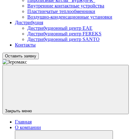
Пиролизные котлы "Буржуй-К"
Внутренние контактные устройства
Пластинчатые теплообменники
Воздушно-конденсационные установки
Дистрибуция
Дистрибуционный центр
EAE
Дистрибуционный центр
FEREKS
Дистрибуционный центр
SANTO
Контакты
Оставить заявку
Закрыть меню
Главная
О компании