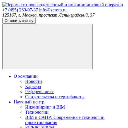
производственный и инжиниринговый оператор
+7 (495) 269-07-37
info@zerom.ru
125167, г. Москва, проспект Ленинградский, 37
Оставить заявку
О компании
Новости
Карьера
Референс-лист
Свидетельства и сертификаты
Научный центр
Инжиниринг и BIM
Технологии
BIM и САПР: Современные технологии
проектирования
EP/EPC/EPCM