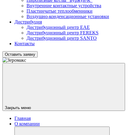
Пиролизные котлы "Буржуй-К"
Внутренние контактные устройства
Пластинчатые теплообменники
Воздушно-конденсационные установки
Дистрибуция
Дистрибуционный центр
EAE
Дистрибуционный центр
FEREKS
Дистрибуционный центр
SANTO
Контакты
Оставить заявку
Закрыть меню
Главная
О компании