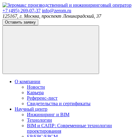
производственный и инжиниринговый оператор
+7 (495) 269-07-37
info@zerom.ru
125167, г. Москва, проспект Ленинградский, 37
Оставить заявку
О компании
Новости
Карьера
Референс-лист
Свидетельства и сертификаты
Научный центр
Инжиниринг и BIM
Технологии
BIM и САПР: Современные технологии
проектирования
EP/EPC/EPCM