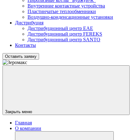
Пиролизные котлы "Буржуй-К"
Внутренние контактные устройства
Пластинчатые теплообменники
Воздушно-конденсационные установки
Дистрибуция
Дистрибуционный центр
EAE
Дистрибуционный центр
FEREKS
Дистрибуционный центр
SANTO
Контакты
Оставить заявку
Закрыть меню
Главная
О компании